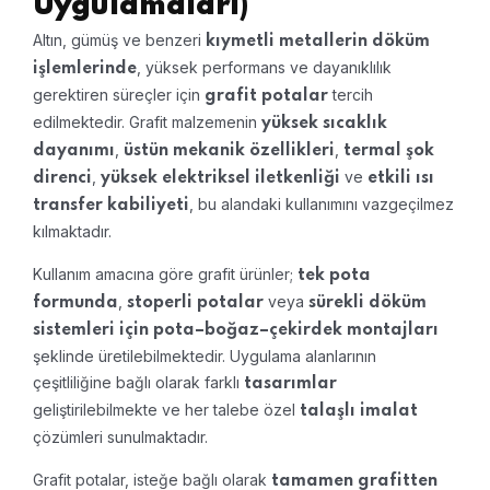
Uygulamaları)
Altın, gümüş ve benzeri
kıymetli metallerin döküm
, yüksek performans ve dayanıklılık
işlemlerinde
gerektiren süreçler için
tercih
grafit potalar
edilmektedir. Grafit malzemenin
yüksek sıcaklık
,
,
dayanımı
üstün mekanik özellikleri
termal şok
,
ve
direnci
yüksek elektriksel iletkenliği
etkili ısı
, bu alandaki kullanımını vazgeçilmez
transfer kabiliyeti
kılmaktadır.
Kullanım amacına göre grafit ürünler;
tek pota
,
veya
formunda
stoperli potalar
sürekli döküm
sistemleri için pota–boğaz–çekirdek montajları
şeklinde üretilebilmektedir. Uygulama alanlarının
çeşitliliğine bağlı olarak farklı
tasarımlar
geliştirilebilmekte ve her talebe özel
talaşlı imalat
çözümleri sunulmaktadır.
Grafit potalar, isteğe bağlı olarak
tamamen grafitten